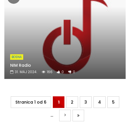
BOSNA
NIM Radio
31. MAJ 2024.
166
0
0
Stranica 1 od 6
1
2
3
4
5
...