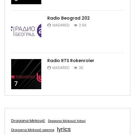
Radio Beograd 202
MAD4RED
2.5K
6
Radio RTS Rokenroler
MAD4RED
2K
7
Dragana Mirković
Dragana Mirković hitovi
lyrics
Dragana Mirković pesme