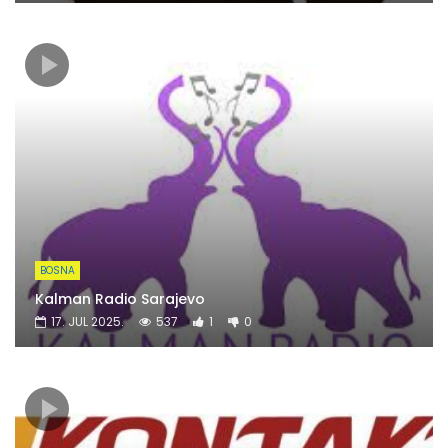
BOSNA
Kalman Radio Sarajevo
17. JUL 2025.
537
1
0