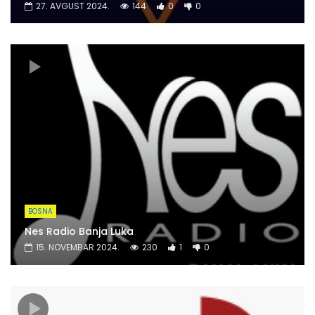
27. AVGUST 2024.
144
0
0
BOSNA
Nes Radio Banja Luka
15. NOVEMBAR 2024.
230
1
0