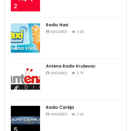
2
Radio Naxi
MAD4RED
2.9K
3
Antena Radio Kruševac
MAD4RED
2.7K
4
Radio Čaršija
MAD4RED
2.6K
5