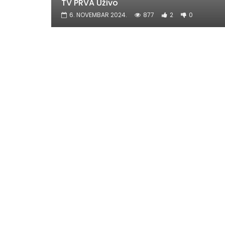
TV PRVA Uživo
6. NOVEMBAR 2024.
877
2
0