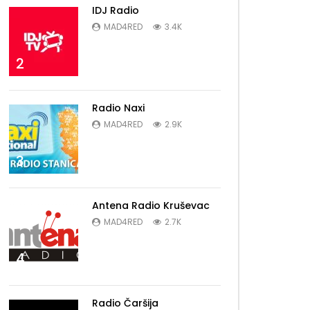
IDJ Radio
MAD4RED
3.4K
2
Radio Naxi
MAD4RED
2.9K
3
Antena Radio Kruševac
MAD4RED
2.7K
4
Radio Čaršija