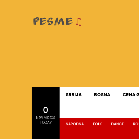
SRBIJA
BOSNA
CRNA 
0
NEW VIDEOS
TODAY
NARODNA
FOLK
DANCE
RO