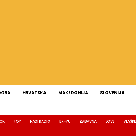
GORA
HRVATSKA
MAKEDONIJA
SLOVENIJA
CK
POP
NAXI RADIO
EX-YU
ZABAVNA
LOVE
VLAŠKE