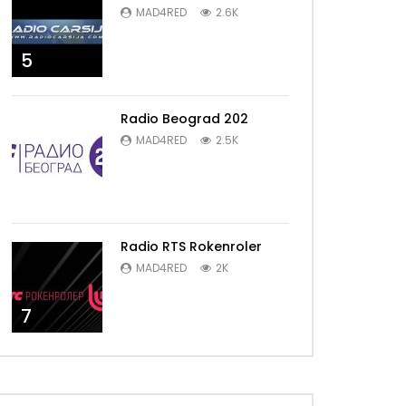
MAD4RED
2.6K
5
Radio Beograd 202
MAD4RED
2.5K
6
Radio RTS Rokenroler
MAD4RED
2K
7