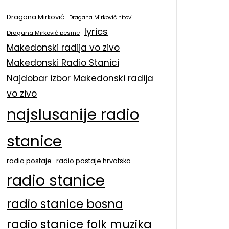
Dragana Mirković
Dragana Mirković hitovi
lyrics
Dragana Mirković pesme
Makedonski radija vo zivo
Makedonski Radio Stanici
Najdobar izbor Makedonski radija
vo zivo
najslusanije radio
stanice
radio postaje
radio postaje hrvatska
radio stanice
radio stanice bosna
radio stanice folk muzika