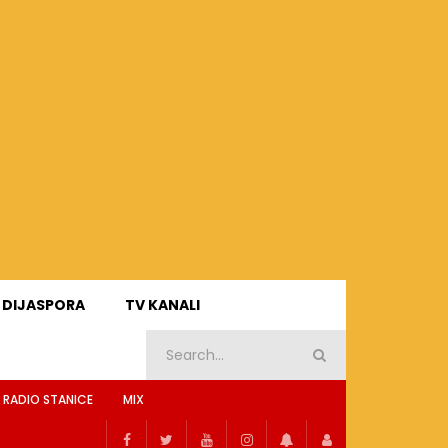
DIJASPORA
TV KANALI
 RADIO STANICE
MIX