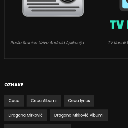
Radio Stanice Uzivo Android Aplikacija
TV Kanali 
OZNAKE
Ceca
Ceca Albumi
Ceca lyrics
Dragana Mirković
Dragana Mirković Albumi