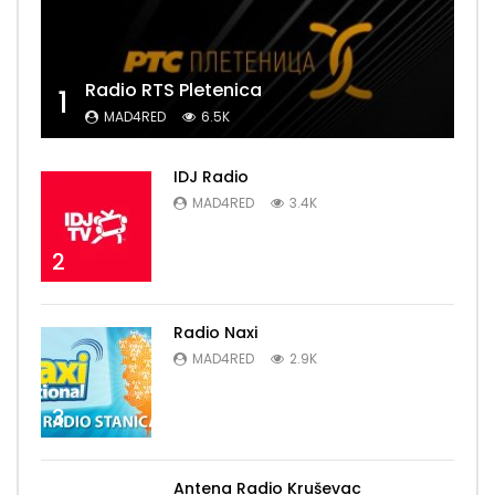
Radio RTS Pletenica
1
MAD4RED
6.5K
IDJ Radio
MAD4RED
3.4K
2
Radio Naxi
MAD4RED
2.9K
3
Antena Radio Kruševac