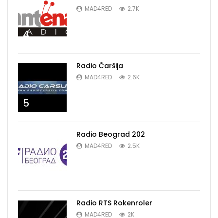
MAD4RED
2.7K
4
Radio Čaršija
MAD4RED
2.6K
5
Radio Beograd 202
MAD4RED
2.5K
6
Radio RTS Rokenroler
MAD4RED
2K