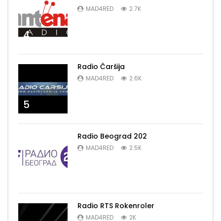
MAD4RED
2.7K
4
Radio Čaršija
MAD4RED
2.6K
5
Radio Beograd 202
MAD4RED
2.5K
6
Radio RTS Rokenroler
MAD4RED
2K