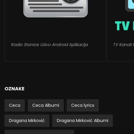
Radio Stanice Uzivo Android Aplikacija
TV Kanali 
OZNAKE
Ceca
Ceca Albumi
Ceca lyrics
Dragana Mirković
Dragana Mirković Albumi