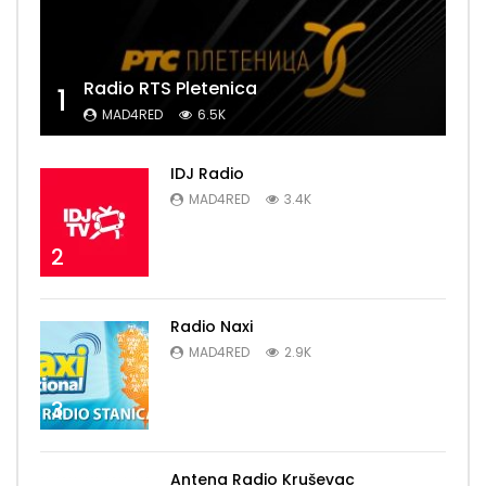
Radio RTS Pletenica
1
MAD4RED
6.5K
IDJ Radio
MAD4RED
3.4K
2
Radio Naxi
MAD4RED
2.9K
3
Antena Radio Kruševac