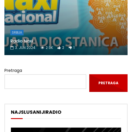
SRBIJA
Radio Naxi
3. JUN 2024.
2.9K
2
1
Pretraga
PRETRAGA
NAJSLUSANIJIRADIO