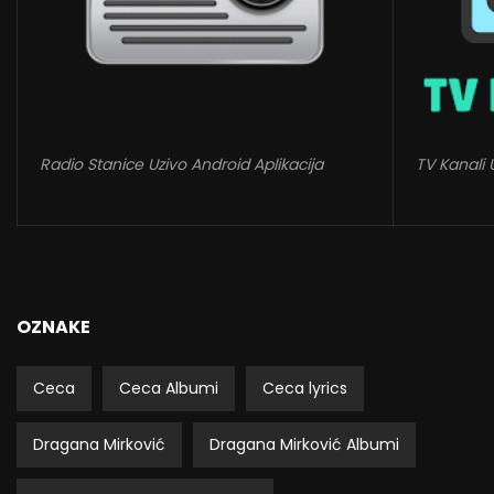
Radio Stanice Uzivo Android Aplikacija
TV Kanali 
OZNAKE
Ceca
Ceca Albumi
Ceca lyrics
Dragana Mirković
Dragana Mirković Albumi