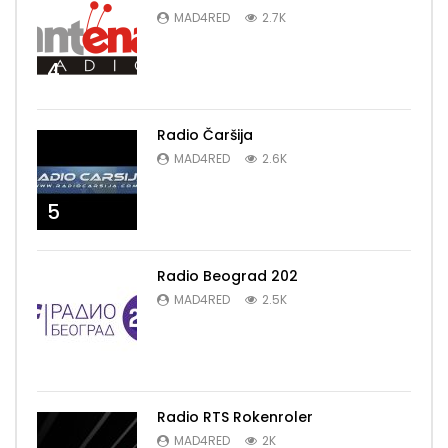
MAD4RED
2.7K
4
Radio Čaršija
MAD4RED
2.6K
5
Radio Beograd 202
MAD4RED
2.5K
6
Radio RTS Rokenroler
MAD4RED
2K