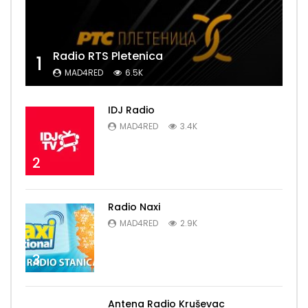
Radio RTS Pletenica
1
MAD4RED
6.5K
IDJ Radio
MAD4RED
3.4K
2
Radio Naxi
MAD4RED
2.9K
3
Antena Radio Kruševac