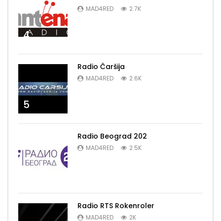
MAD4RED
2.7K
4
Radio Čaršija
MAD4RED
2.6K
5
Radio Beograd 202
MAD4RED
2.5K
6
Radio RTS Rokenroler
MAD4RED
2K