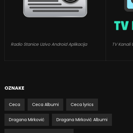
Radio Stanice Uzivo Android Aplikacija
TV Kanali 
OZNAKE
Ceca
Ceca Albumi
Ceca lyrics
Dragana Mirković
Dragana Mirković Albumi