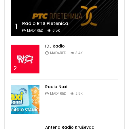
Radio RTS Pletenica
1
MAD4RED
6.5K
IDJ Radio
MAD4RED
3.4K
2
Radio Naxi
MAD4RED
2.9K
3
Antena Radio Kruševac