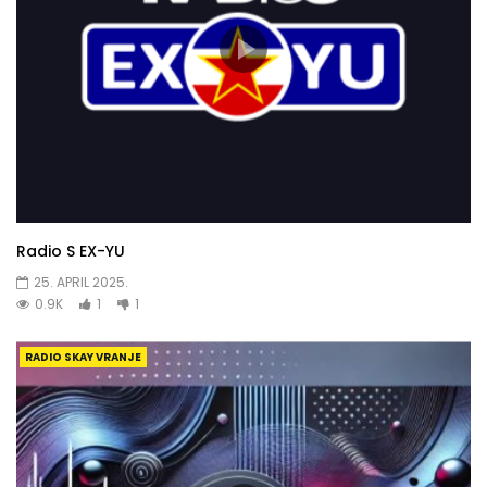
Radio S EX-YU
25. APRIL 2025.
0.9K
1
1
RADIO SKAY VRANJE