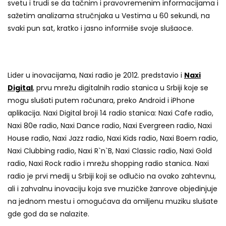
svetu i trudi se da tačnim i pravovremenim informacijama i
sažetim analizama stručnjaka u Vestima u 60 sekundi, na
svaki pun sat, kratko i jasno informiše svoje slušaoce.
Lider u inovacijama, Naxi radio je 2012. predstavio i
Naxi
Digital
, prvu mrežu digitalnih radio stanica u Srbiji koje se
mogu slušati putem računara, preko Android i iPhone
aplikacija. Naxi Digital broji 14 radio stanica: Naxi Cafe radio,
Naxi 80e radio, Naxi Dance radio, Naxi Evergreen radio, Naxi
House radio, Naxi Jazz radio, Naxi Kids radio, Naxi Boem radio,
Naxi Clubbing radio, Naxi R`n`B, Naxi Classic radio, Naxi Gold
radio, Naxi Rock radio i mrežu shopping radio stanica. Naxi
radio je prvi medij u Srbiji koji se odlučio na ovako zahtevnu,
ali i zahvalnu inovaciju koja sve muzičke žanrove objedinjuje
na jednom mestu i omogućava da omiljenu muziku slušate
gde god da se nalazite.