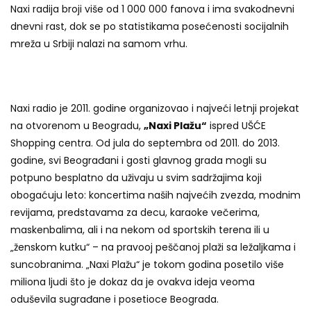
Naxi radija broji više od 1 000 000 fanova i ima svakodnevni
dnevni rast, dok se po statistikama posećenosti socijalnih
mreža u Srbiji nalazi na samom vrhu.
Naxi radio je 2011. godine organizovao i najveći letnji projekat
na otvorenom u Beogradu,
„Naxi Plažu“
ispred UŠĆE
Shopping centra. Od jula do septembra od 2011. do 2013.
godine, svi Beograđani i gosti glavnog grada mogli su
potpuno besplatno da uživaju u svim sadržajima koji
obogaćuju leto: koncertima naših najvećih zvezda, modnim
revijama, predstavama za decu, karaoke večerima,
maskenbalima, ali i na nekom od sportskih terena ili u
„ženskom kutku“ – na pravooj peščanoj plaži sa ležaljkama i
suncobranima. „Naxi Plažu“ je tokom godina posetilo više
miliona ljudi što je dokaz da je ovakva ideja veoma
oduševila sugrađane i posetioce Beograda.