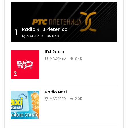
Radio RTS Pletenica
1
MAD4RED
6.5K
IDJ Radio
MAD4RED
3.4K
2
Radio Naxi
MAD4RED
2.9K
3