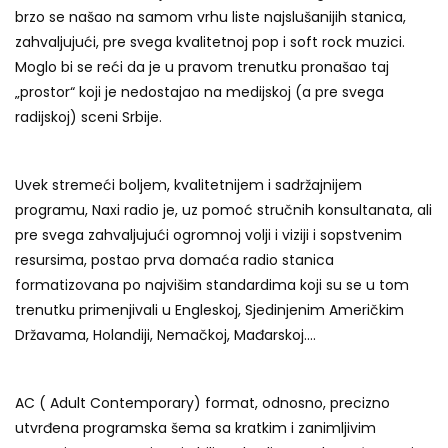
brzo se našao na samom vrhu liste najslušanijih stanica,
zahvaljujući, pre svega kvalitetnoj pop i soft rock muzici.
Moglo bi se reći da je u pravom trenutku pronašao taj
„prostor“ koji je nedostajao na medijskoj (a pre svega
radijskoj) sceni Srbije.
Uvek stremeći boljem, kvalitetnijem i sadržajnijem
programu, Naxi radio je, uz pomoć stručnih konsultanata, ali
pre svega zahvaljujući ogromnoj volji i viziji i sopstvenim
resursima, postao prva domaća radio stanica
formatizovana po najvišim standardima koji su se u tom
trenutku primenjivali u Engleskoj, Sjedinjenim Američkim
Državama, Holandiji, Nemačkoj, Mađarskoj….
AC ( Adult Contemporary) format, odnosno, precizno
utvrđena programska šema sa kratkim i zanimljivim