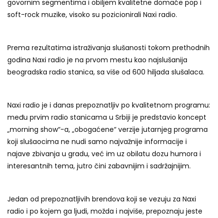
govornim segmentima i obiljem kvalitetne domaće pop i
soft-rock muzike, visoko su pozicionirali Naxi radio.
Prema rezultatima istraživanja slušanosti tokom prethodnih
godina Naxi radio je na prvom mestu kao najslušanija
beogradska radio stanica, sa više od 600 hiljada slušalaca.
Naxi radio je i danas prepoznatljiv po kvalitetnom programu:
među prvim radio stanicama u Srbiji je predstavio koncept
„morning show“-a, „obogaćene“ verzije jutarnjeg programa
koji slušaocima ne nudi samo najvažnije informacije i
najave zbivanja u gradu, već im uz obilatu dozu humora i
interesantnih tema, jutro čini zabavnijim i sadržajnijim.
Jedan od prepoznatljivih brendova koji se vezuju za Naxi
radio i po kojem ga ljudi, možda i najviše, prepoznaju jeste