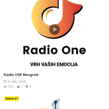
Radio ONE Beograd
10. MAJ 2025.
743
1
0
RADIO 27