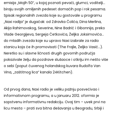
emisija „Mojih 50“, u kojoj poznati pevači, glumci, voditelji…
biraju svojih omiljenih pedeset domaćih pop i rok pesama.
Spisak regionalnih zvezda koje su gostovale u programu
„Naxi radija“ je dugačak: od Zdravka Čolića, Dina Merlina,
Akija Rahimovskog, Severine, Nine Badrić i Gibonnija, preko
Vlade Georgijeva, Sergeja Ćetkovića, Željka Joksimovića…
do mladih zvezda koje su upravo Naxi izabrale za radio
stanicu koja će ih promovisati (The Frajle, Željko Vasić…).
Neretko su i slavne ličnosti drugih govornih područja
pokazivale želju da pozdrave slušaoce i otkriju im nešto više
o sebi (poput čuvenog holandskog kuvara Rudolfa Van
Vina, „zaštitnog lica“ kanala 24Kitchen).
Od prvog dana, Naxi radio je veliku pažnju posvećivao i
informativnom programu, a u januaru 2012. oformio je
sopstvenu informativnu redakciju. Ovaj tim – uvek prvi na
licu mesta – prati sva bitna dešavanja u Beogradu, Srbiji i