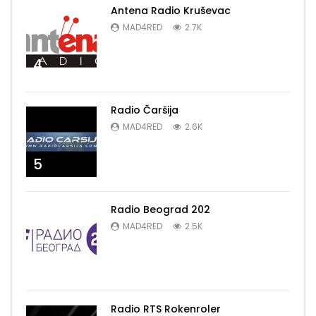
Antena Radio Kruševac
MAD4RED
2.7K
4
Radio Čaršija
MAD4RED
2.6K
5
Radio Beograd 202
MAD4RED
2.5K
6
Radio RTS Rokenroler