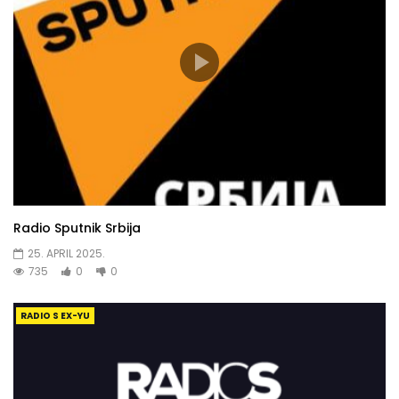
Radio Sputnik Srbija
25. APRIL 2025.
735
0
0
RADIO S EX-YU