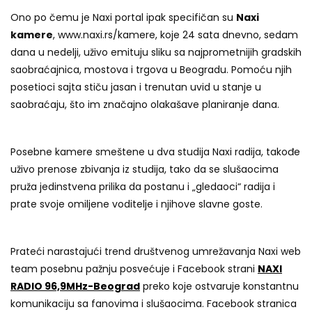
Ono po čemu je Naxi portal ipak specifičan su
Naxi
kamere
, www.naxi.rs/kamere, koje 24 sata dnevno, sedam
dana u nedelji, uživo emituju sliku sa najprometnijih gradskih
saobraćajnica, mostova i trgova u Beogradu. Pomoću njih
posetioci sajta stiču jasan i trenutan uvid u stanje u
saobraćaju, što im značajno olakašave planiranje dana.
Posebne kamere smeštene u dva studija Naxi radija, takođe
uživo prenose zbivanja iz studija, tako da se slušaocima
pruža jedinstvena prilika da postanu i „gledaoci“ radija i
prate svoje omiljene voditelje i njihove slavne goste.
Prateći narastajući trend društvenog umrežavanja Naxi web
team posebnu pažnju posvećuje i Facebook strani
NAXI
RADIO 96,9MHz-Beograd
preko koje ostvaruje konstantnu
komunikaciju sa fanovima i slušaocima. Facebook stranica