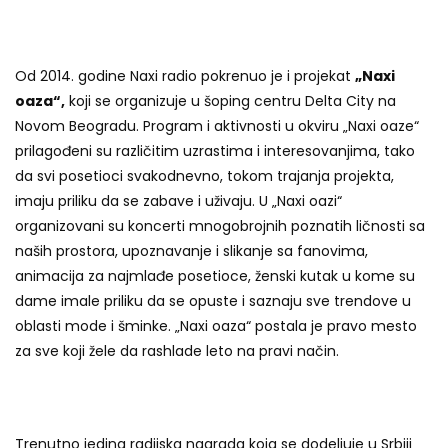
Od 2014. godine Naxi radio pokrenuo je i projekat
„Naxi
oaza“,
koji se organizuje u šoping centru Delta City na
Novom Beogradu. Program i aktivnosti u okviru „Naxi oaze“
prilagođeni su različitim uzrastima i interesovanjima, tako
da svi posetioci svakodnevno, tokom trajanja projekta,
imaju priliku da se zabave i uživaju. U „Naxi oazi“
organizovani su koncerti mnogobrojnih poznatih ličnosti sa
naših prostora, upoznavanje i slikanje sa fanovima,
animacija za najmlađe posetioce, ženski kutak u kome su
dame imale priliku da se opuste i saznaju sve trendove u
oblasti mode i šminke. „Naxi oaza“ postala je pravo mesto
za sve koji žele da rashlade leto na pravi način.
Trenutno jedina radijska nagrada koja se dodeljuje u Srbiji