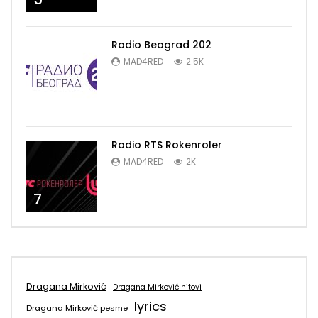
Radio Beograd 202
MAD4RED
2.5K
6
Radio RTS Rokenroler
MAD4RED
2K
7
Dragana Mirković
Dragana Mirković hitovi
lyrics
Dragana Mirković pesme