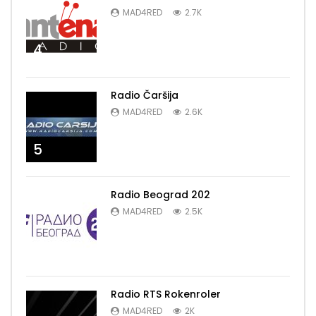
MAD4RED
2.7K
4
Radio Čaršija
MAD4RED
2.6K
5
Radio Beograd 202
MAD4RED
2.5K
6
Radio RTS Rokenroler
MAD4RED
2K