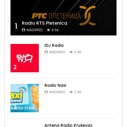
Radio RTS Pletenica
1
MAD4RED
6.5K
IDJ Radio
MAD4RED
3.4K
2
Radio Naxi
MAD4RED
2.9K
3
Antena Radio Kruševac