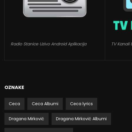
Radio Stanice Uzivo Android Aplikacija
TV Kanali 
OZNAKE
Ceca
Ceca Albumi
Ceca lyrics
Dragana Mirković
Dragana Mirković Albumi