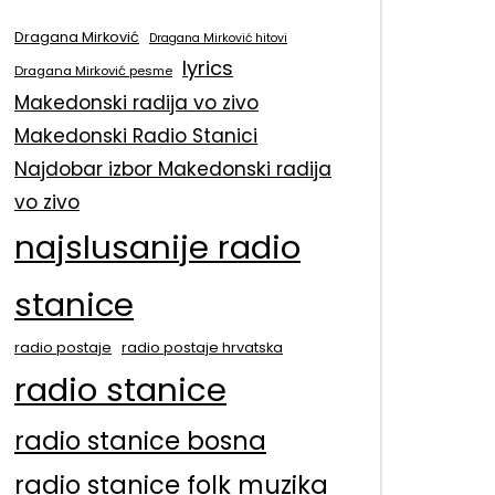
Dragana Mirković
Dragana Mirković hitovi
lyrics
Dragana Mirković pesme
Makedonski radija vo zivo
Makedonski Radio Stanici
Najdobar izbor Makedonski radija
vo zivo
najslusanije radio
stanice
radio postaje
radio postaje hrvatska
radio stanice
radio stanice bosna
radio stanice folk muzika