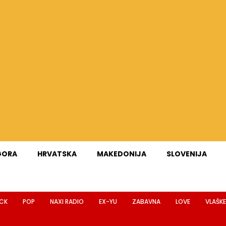
GORA
HRVATSKA
MAKEDONIJA
SLOVENIJA
CK
POP
NAXI RADIO
EX-YU
ZABAVNA
LOVE
VLAŠKE