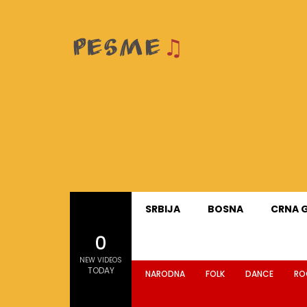
SRBIJA
BOSNA
CRNA 
0
NEW VIDEOS
TODAY
NARODNA
FOLK
DANCE
RO