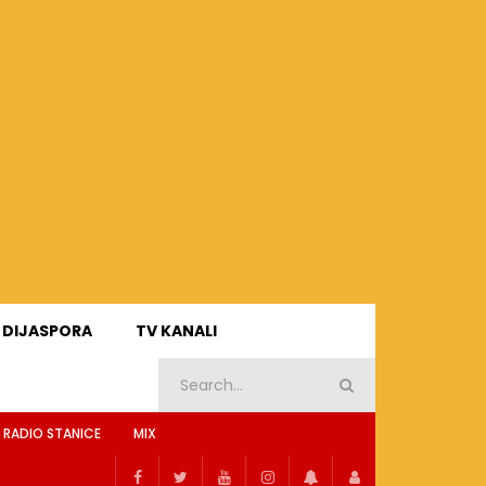
DIJASPORA
TV KANALI
 RADIO STANICE
MIX