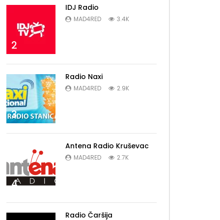
IDJ Radio
MAD4RED
3.4K
2
Radio Naxi
MAD4RED
2.9K
3
Antena Radio Kruševac
MAD4RED
2.7K
4
Radio Čaršija