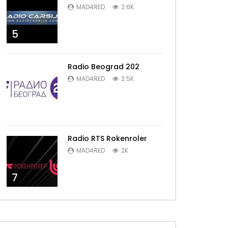
MAD4RED
2.6K
5
Radio Beograd 202
MAD4RED
2.5K
6
Radio RTS Rokenroler
MAD4RED
2K
7