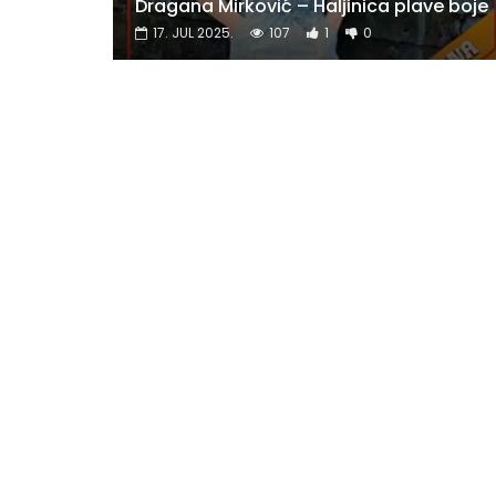
Dragana Mirković – Haljinica plave boje
17. JUL 2025.
107
1
0