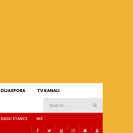
DIJASPORA
TV KANALI
 RADIO STANICE
MIX