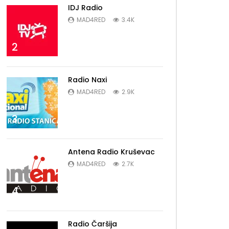
IDJ Radio
MAD4RED
3.4K
2
Radio Naxi
MAD4RED
2.9K
3
Antena Radio Kruševac
MAD4RED
2.7K
4
Radio Čaršija