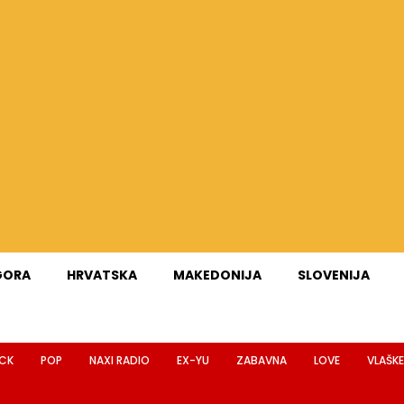
GORA
HRVATSKA
MAKEDONIJA
SLOVENIJA
CK
POP
NAXI RADIO
EX-YU
ZABAVNA
LOVE
VLAŠKE