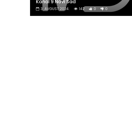
Kanal 9 Novi Sad
3. AVGUST 2024.
142
0
0