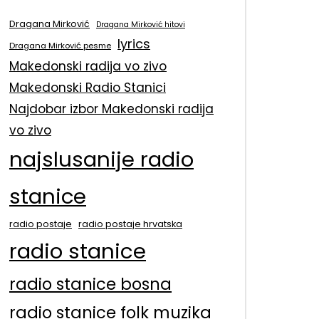
Dragana Mirković
Dragana Mirković hitovi
lyrics
Dragana Mirković pesme
Makedonski radija vo zivo
Makedonski Radio Stanici
Najdobar izbor Makedonski radija
vo zivo
najslusanije radio
stanice
radio postaje
radio postaje hrvatska
radio stanice
radio stanice bosna
radio stanice folk muzika