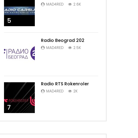
MAD4RED
2.6K
5
Radio Beograd 202
MAD4RED
2.5K
6
Radio RTS Rokenroler
MAD4RED
2K
7