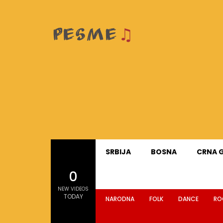
SRBIJA
BOSNA
CRNA 
0
NEW VIDEOS
TODAY
NARODNA
FOLK
DANCE
RO