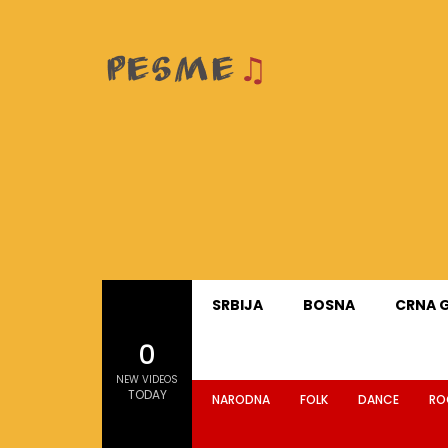
SRBIJA
BOSNA
CRNA 
0
NEW VIDEOS
TODAY
NARODNA
FOLK
DANCE
RO