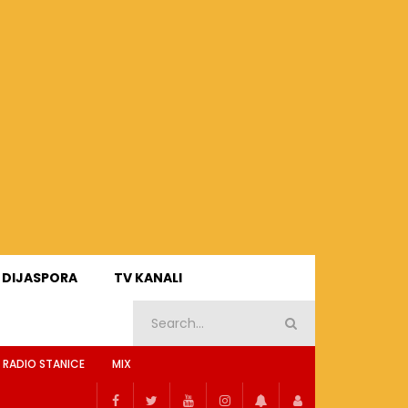
DIJASPORA
TV KANALI
 RADIO STANICE
MIX