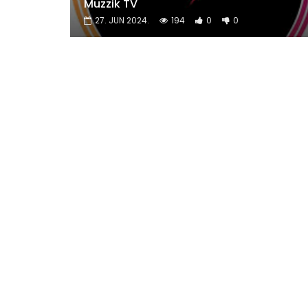
Muzzik TV
27. JUN 2024.
194
0
0