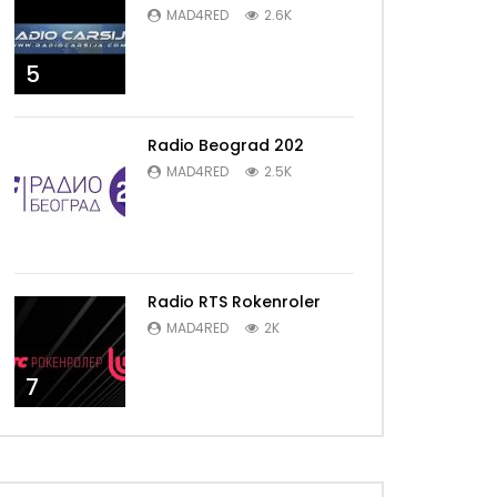
MAD4RED
2.6K
5
Radio Beograd 202
MAD4RED
2.5K
6
Radio RTS Rokenroler
MAD4RED
2K
7