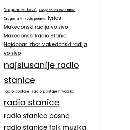
Dragana Mirković
Dragana Mirković hitovi
lyrics
Dragana Mirković pesme
Makedonski radija vo zivo
Makedonski Radio Stanici
Najdobar izbor Makedonski radija
vo zivo
najslusanije radio
stanice
radio postaje
radio postaje hrvatska
radio stanice
radio stanice bosna
radio stanice folk muzika