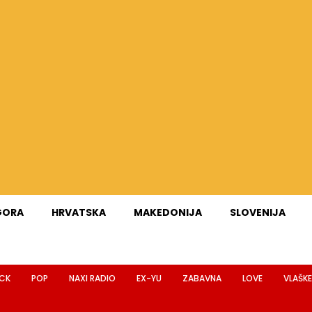
GORA
HRVATSKA
MAKEDONIJA
SLOVENIJA
CK
POP
NAXI RADIO
EX-YU
ZABAVNA
LOVE
VLAŠKE