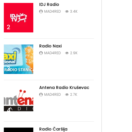
IDJ Radio
MAD4RED
3.4K
2
Radio Naxi
MAD4RED
2.9K
3
Antena Radio Kruševac
MAD4RED
2.7K
4
Radio Čaršija