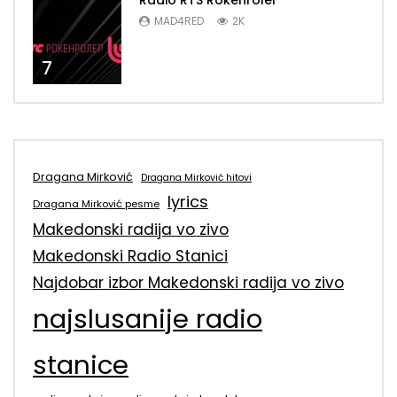
Radio RTS Rokenroler
MAD4RED
2K
7
Dragana Mirković
Dragana Mirković hitovi
lyrics
Dragana Mirković pesme
Makedonski radija vo zivo
Makedonski Radio Stanici
Najdobar izbor Makedonski radija vo zivo
najslusanije radio
stanice