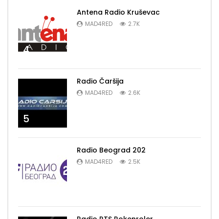
Antena Radio Kruševac
MAD4RED
2.7K
4
Radio Čaršija
MAD4RED
2.6K
5
Radio Beograd 202
MAD4RED
2.5K
6