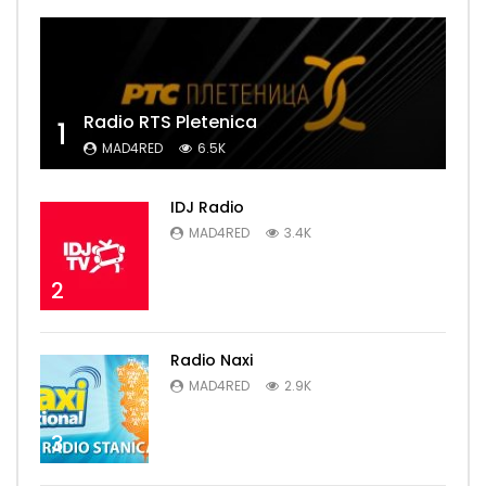
Radio RTS Pletenica
1
MAD4RED
6.5K
IDJ Radio
MAD4RED
3.4K
2
Radio Naxi
MAD4RED
2.9K
3