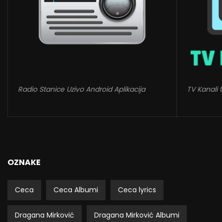
Radio Stanice Uzivo Android Aplikacija
TV Kanali 
OZNAKE
Ceca
Ceca Albumi
Ceca lyrics
Dragana Mirković
Dragana Mirković Albumi