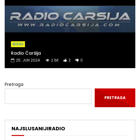
BOSNA
Radio Čaršija
25. JUN 2024.
2.6K
2
0
Pretraga
PRETRAGA
NAJSLUSANIJIRADIO