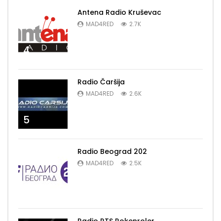
Antena Radio Kruševac
MAD4RED
2.7K
4
Radio Čaršija
MAD4RED
2.6K
5
Radio Beograd 202
MAD4RED
2.5K
6