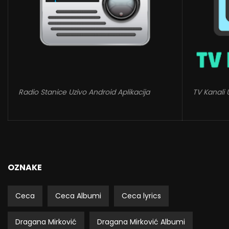
Radio Stanice Uzivo Android Aplikacija
TV Kanali 
OZNAKE
Ceca
Ceca Albumi
Ceca lyrics
Dragana Mirković
Dragana Mirković Albumi