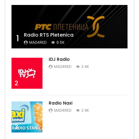
Radio RTS Pletenica
1
MAD4RED
6.5K
IDJ Radio
MAD4RED
3.4K
2
Radio Naxi
MAD4RED
2.9K
3