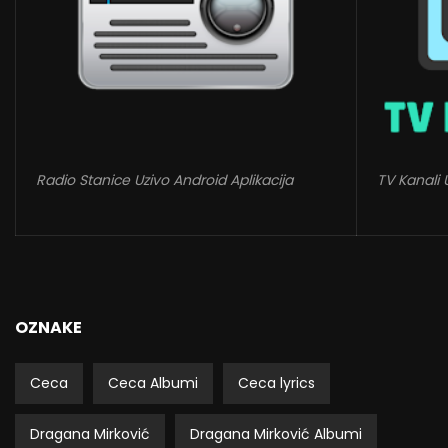
Radio Stanice Uzivo Android Aplikacija
TV Kanali 
OZNAKE
Ceca
Ceca Albumi
Ceca lyrics
Dragana Mirković
Dragana Mirković Albumi