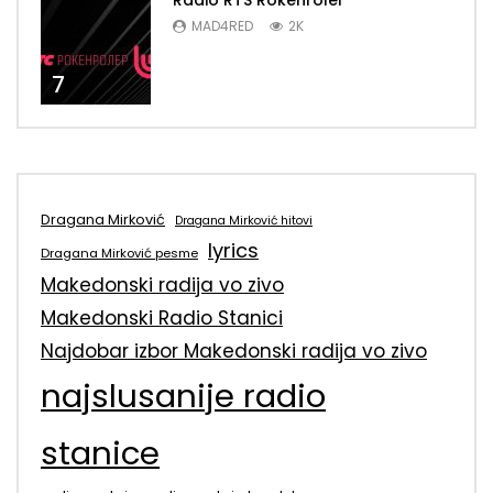
Radio RTS Rokenroler
MAD4RED
2K
7
Dragana Mirković
Dragana Mirković hitovi
lyrics
Dragana Mirković pesme
Makedonski radija vo zivo
Makedonski Radio Stanici
Najdobar izbor Makedonski radija vo zivo
najslusanije radio
stanice