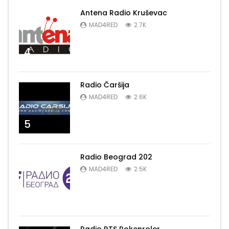
Antena Radio Kruševac
MAD4RED
2.7K
4
Radio Čaršija
MAD4RED
2.6K
5
Radio Beograd 202
MAD4RED
2.5K
6