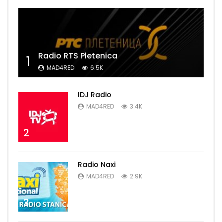
Radio RTS Pletenica
1
MAD4RED
6.5K
IDJ Radio
MAD4RED
3.4K
2
Radio Naxi
MAD4RED
2.9K
3