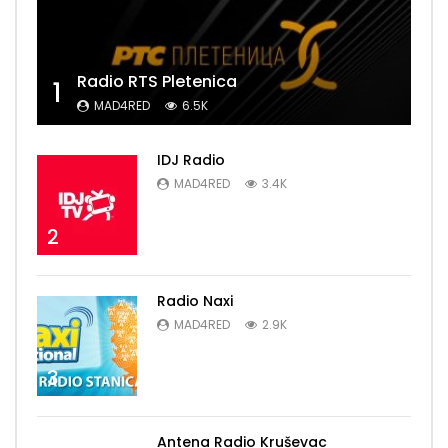
Radio RTS Pletenica
1
MAD4RED
6.5K
IDJ Radio
MAD4RED
3.4K
2
Radio Naxi
MAD4RED
2.9K
3
Antena Radio Kruševac