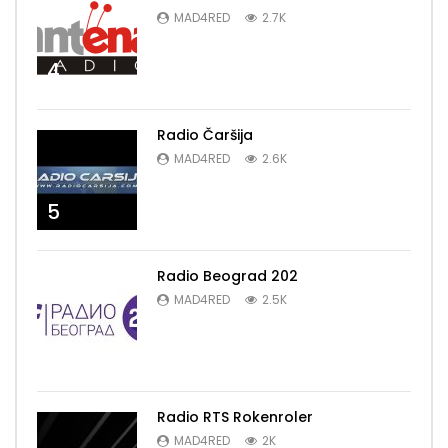
MAD4RED
2.7K
4
Radio Čaršija
MAD4RED
2.6K
5
Radio Beograd 202
MAD4RED
2.5K
6
Radio RTS Rokenroler
MAD4RED
2K