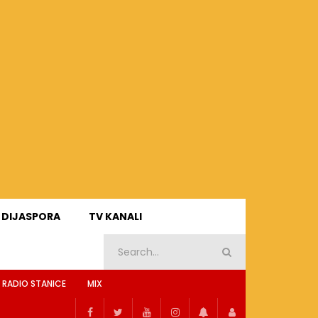
DIJASPORA
TV KANALI
 RADIO STANICE
MIX