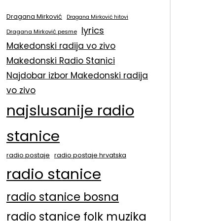
Dragana Mirković
Dragana Mirković hitovi
lyrics
Dragana Mirković pesme
Makedonski radija vo zivo
Makedonski Radio Stanici
Najdobar izbor Makedonski radija
vo zivo
najslusanije radio
stanice
radio postaje
radio postaje hrvatska
radio stanice
radio stanice bosna
radio stanice folk muzika