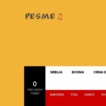
SRBIJA
BOSNA
CRNA 
0
NEW VIDEOS
TODAY
NARODNA
FOLK
DANCE
RO