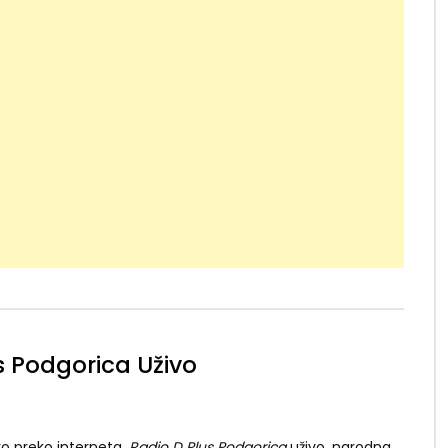
s Podgorica Uživo
o preko interneta.
Radio D Plus Podgorica
uživo, narodna