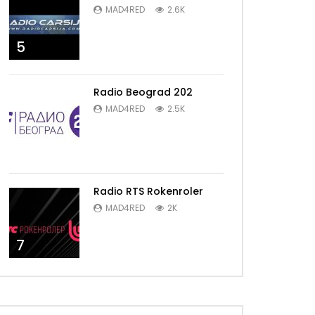
MAD4RED
2.6K
5
Radio Beograd 202
MAD4RED
2.5K
6
Radio RTS Rokenroler
MAD4RED
2K
7