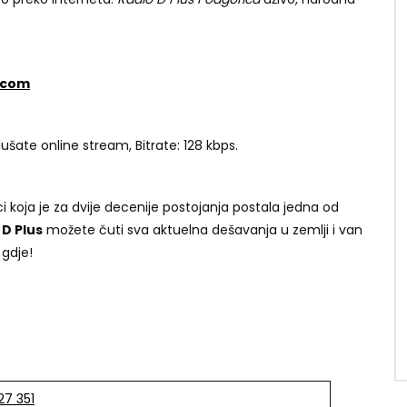
.com
lušate online stream, Bitrate: 128 kbps.
 koja je za dvije decenije postojanja postala jedna od
a
D Plus
možete čuti sva aktuelna dešavanja u zemlji i van
 gdje!
27 351