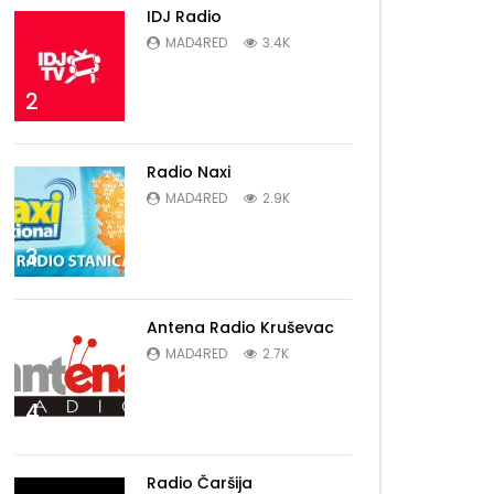
IDJ Radio
MAD4RED
3.4K
2
Radio Naxi
MAD4RED
2.9K
3
Antena Radio Kruševac
MAD4RED
2.7K
4
Radio Čaršija