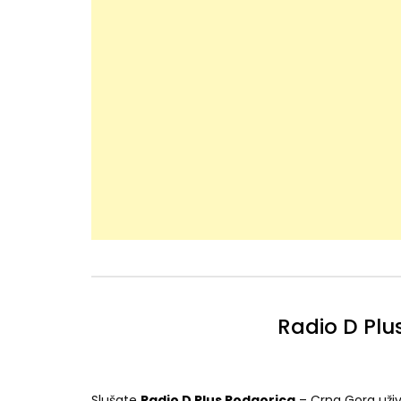
Radio D Plu
Slušate
Radio D Plus Podgorica
– Crna Gora uživ