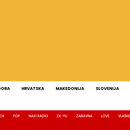
GORA
HRVATSKA
MAKEDONIJA
SLOVENIJA
CK
POP
NAXI RADIO
EX-YU
ZABAVNA
LOVE
VLAŠKE