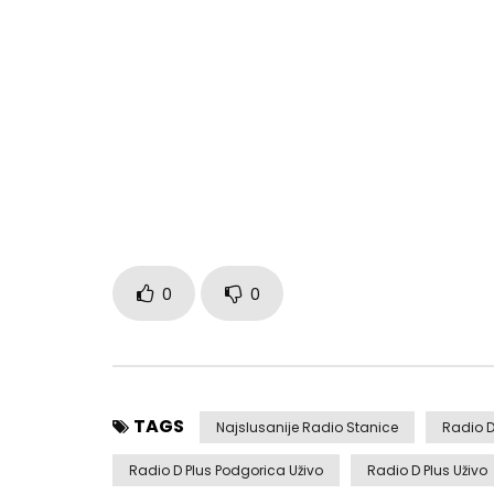
0
0
TAGS
Najslusanije Radio Stanice
Radio D
Radio D Plus Podgorica Uživo
Radio D Plus Uživo