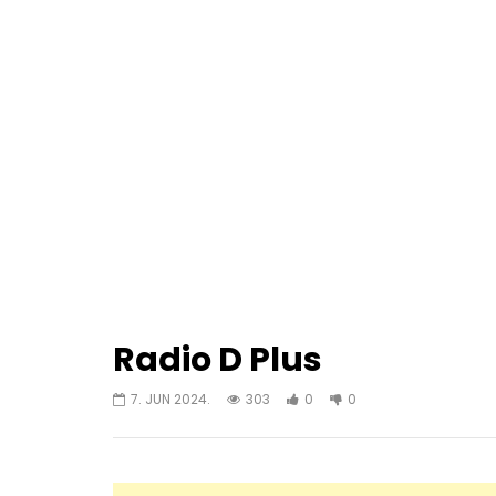
Radio D Plus
7. JUN 2024.
303
0
0