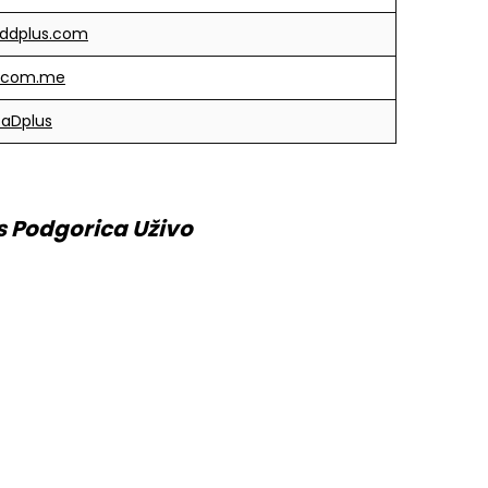
oddplus.com
-com.me
aDplus
s Podgorica Uživo