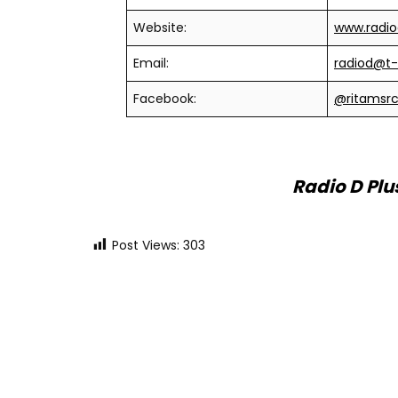
Website:
www.radi
Email:
radiod@t
Facebook:
@ritamsrc
Radio D Plu
Post Views:
303