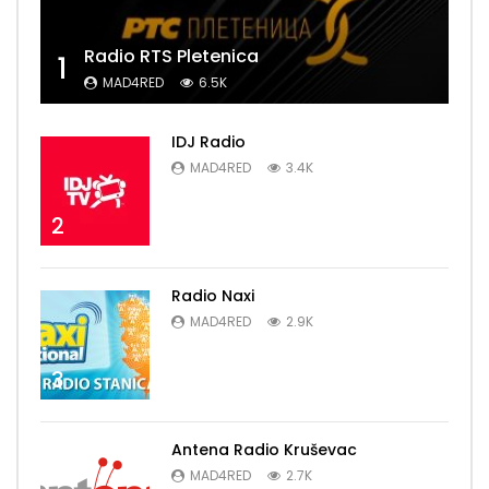
Radio RTS Pletenica
1
MAD4RED
6.5K
IDJ Radio
MAD4RED
3.4K
2
Radio Naxi
MAD4RED
2.9K
3
Antena Radio Kruševac
MAD4RED
2.7K