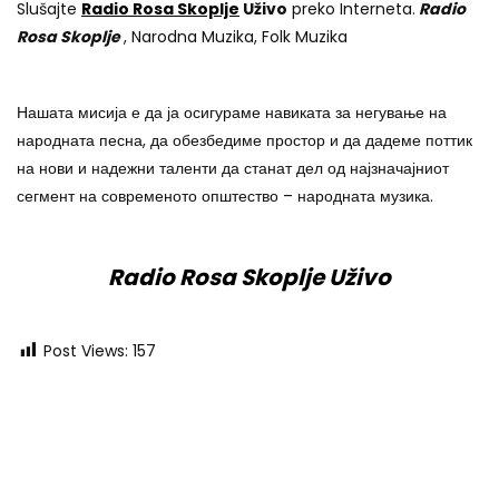
Slušajte
Radio Rosa Skoplje
Uživo
preko Interneta.
Radio
Rosa Skoplje
, Narodna Muzika, Folk Muzika
Нашата мисија е да ја осигураме навиката за негување на
народната песна, да обезбедиме простор и да дадеме поттик
на нови и надежни таленти да станат дел од најзначајниот
сегмент на современото општество – народната музика.
Radio Rosa Skoplje Uživo
Post Views:
157