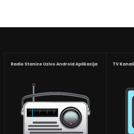
Radio Stanice Uzivo Android Aplikacija
TV Kanali