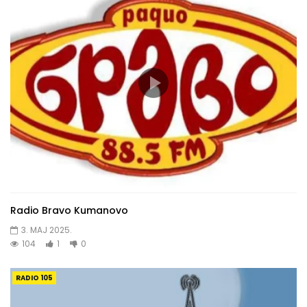
Radio Bravo Kumanovo
3. MAJ 2025.
104
1
0
RADIO 105