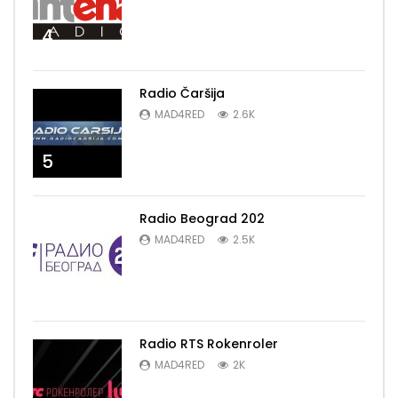
4
Radio Čaršija
MAD4RED
2.6K
5
Radio Beograd 202
MAD4RED
2.5K
6
Radio RTS Rokenroler
MAD4RED
2K