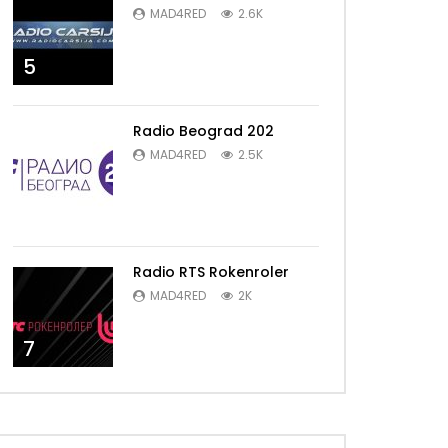
MAD4RED
2.6K
5
Radio Beograd 202
MAD4RED
2.5K
6
Radio RTS Rokenroler
MAD4RED
2K
7