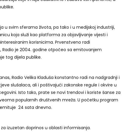
publike.
a u svim sferama života, pa tako i u medijskoj industriji,
nicu koja služi kao platforma za objavljivanje vijesti i
ainteresiranim korisnicima. Prvenstveno radi
ori, Radio je 2004. godine otpočeo sa emitovanjem
 tog dijela publike.
nas, Radio Velika Kladuša konstantno radi na nadgradnji i
e slušalaca, ali i poštivajući zakonske regule i okvire u
egovini. Isto tako, prate se novi trendovi i koriste šanse za
s veoma popularnih društvenih mreža. U početku program
 emituje 24 sata dnevno.
za izuzetan doprinos u oblasti informisanja.