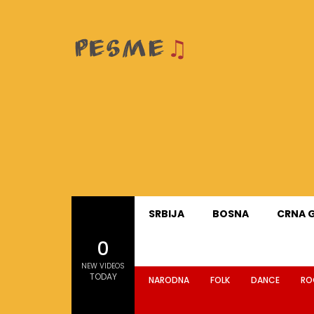
SRBIJA
BOSNA
CRNA 
0
NEW VIDEOS
TODAY
NARODNA
FOLK
DANCE
RO