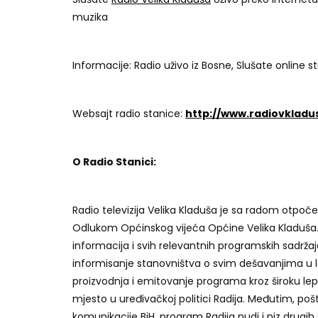
muzika
Informacije: Radio uživo iz Bosne, Slušate online st
Websajt radio stanice:
http://www.radiovkladu
O Radio Stanici:
Radio televizija Velika Kladuša je sa radom otpoče
Odlukom Općinskog vijeća Općine Velika Kladuša. Ul
informacija i svih relevantnih programskih sadrža
informisanje stanovništva o svim dešavanjima u lokaln
proizvodnja i emitovanje programa kroz široku lep
mjesto u uređivačkoj politici Radija. Međutim, poš
komunikacije BiH, program Radija nudi i niz drugi