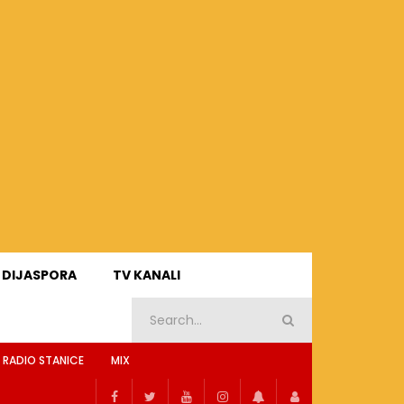
DIJASPORA
TV KANALI
 RADIO STANICE
MIX