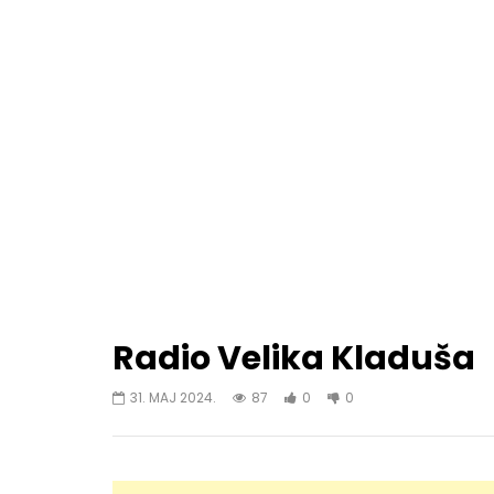
Radio Velika Kladuša
31. MAJ 2024.
87
0
0