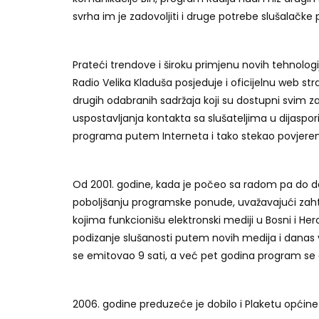
svrha im je zadovoljiti i druge potrebe slušalačke 
Prateći trendove i široku primjenu novih tehnologij
Radio Velika Kladuša posjeduje i oficijelnu web stra
drugih odabranih sadržaja koji su dostupni svim z
uspostavljanja kontakta sa slušateljima u dijasp
programa putem Interneta i tako stekao povjerenje
Od 2001. godine, kada je počeo sa radom pa do da
poboljšanju programske ponude, uvažavajući zahtjev
kojima funkcionišu elektronski mediji u Bosni i Herc
podizanje slušanosti putem novih medija i dana
se emitovao 9 sati, a već pet godina program se
2006. godine preduzeće je dobilo i Plaketu općine 