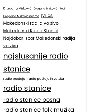
Dragana Mirković
Dragana Mirković hitovi
lyrics
Dragana Mirković pesme
Makedonski radija vo zivo
Makedonski Radio Stanici
Najdobar izbor Makedonski radija
vo zivo
najslusanije radio
stanice
radio postaje
radio postaje hrvatska
radio stanice
radio stanice bosna
radio stanice folk muzika