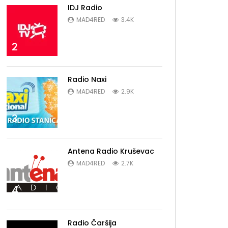
IDJ Radio
MAD4RED
3.4K
2
Radio Naxi
MAD4RED
2.9K
3
Antena Radio Kruševac
MAD4RED
2.7K
4
Radio Čaršija