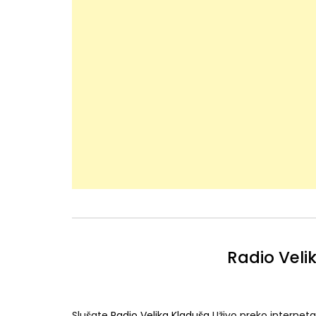
Radio Veli
Slušate
Radio Velika Kladuša
Uživo preko interneta