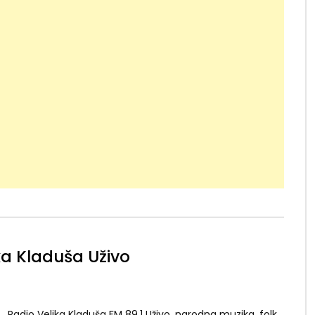
ka Kladuša Uživo
. Radio Velika Kladuša FM 89.1 Uživo, narodna muzika, folk