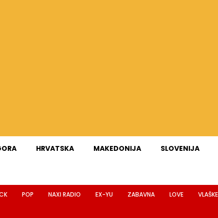
GORA
HRVATSKA
MAKEDONIJA
SLOVENIJA
CK
POP
NAXI RADIO
EX-YU
ZABAVNA
LOVE
VLAŠKE