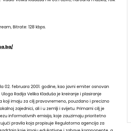
ream, Bitrate: 128 kbps.
sa.ba/
la 02. februara 2001. godine, kao javni emiter osnovan
oga Radija Velika Kladuša je kreiranje i plasiranje
ja koji imaju za cilj pravovremeno, pouzdano i precizno
oj zajednici, ali i u zemlji i svijetu. Primarni cilj je
ezu informativnih emisija, koje zauzimaju prioritetno
tujući pravila koja propisuje Regulatorna agencija za
h sadržaja koje imaju edukativne i zabave komponente, a